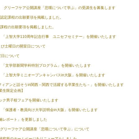
秋期 グリーフケア公開講座「悲嘆について学ぶ」の受講生を募集します
資格認定課程の出願要項を掲載しました。
専門課程の出願要項を掲載しました。
祝）「上智大学110周年記念行事 ユニセフセミナー」を開催いたします
よび土曜日の開室日について
室日について
金）「文学部新聞学科特別プログラム」を開催いたします
土）「上智大学ミニオープンキャンパスin大阪」を開催いたします
ソフィアンと話そうin関西－関西で活躍する卒業生たち－」を開催いたします
業生限定企画】
ック男子校フェアを開催いたします
日）「保護者・教員向け大学説明会in大阪」を開催いたします
施レポート」を更新しました
春期グリーフケア公開講座「悲嘆について学ぶ」について
研究所のホームページをリニューアルしました。