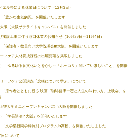
ビエル祭による休業日について（12月3日）
土）「豊かな生老病死」を開催いたします
in 大阪（大阪サテライトキャンパス）を開催しました
び施設工事に伴う窓口休業のお知らせ（10月29日～11月4日）
土）「保護者・教員向け大学説明会in大阪」を開催いたします
グリーフケア人材養成課程の出願要項を掲載しました
（金）「ゆるゆる多文化いとをかし～「ホッコリ」聞いていほしいこと」を開催
期グリーフケア公開講座「悲嘆について学ぶ」について
木）「原作者とともに観る 映画『珈琲哲學ー恋と人生の味わい方』上映会」を
す
）上智大学ミニオープンキャンパスin大阪を開催しました
金）「学長講演in大阪」を開催いたします
土）「文学部新聞学科特別プログラムin高松」を開催いたしました
室日について