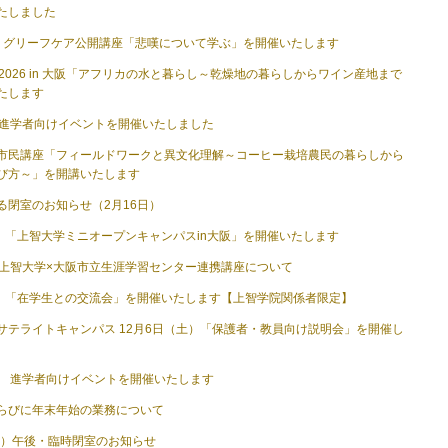
たしました
春期 グリーフケア公開講座「悲嘆について学ぶ」を開催いたします
eeks 2026 in 大阪「アフリカの水と暮らし～乾燥地の暮らしからワイン産地まで
たします
）進学者向けイベントを開催いたしました
市民講座「フィールドワークと異文化理解～コーヒー栽培農民の暮らしから
び方～」を開講いたします
る閉室のお知らせ（2月16日）
日）「上智大学ミニオープンキャンパスin大阪」を開催いたします
）上智大学×大阪市立生涯学習センター連携講座について
土）「在学生との交流会」を開催いたします【上智学院関係者限定】
サテライトキャンパス 12月6日（土）「保護者・教員向け説明会」を開催し
） 進学者向けイベントを開催いたします
らびに年末年始の業務について
（水）午後・臨時閉室のお知らせ