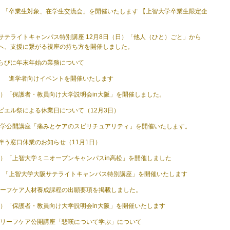
土）「卒業生対象、在学生交流会」を開催いたします 【上智大学卒業生限定企
サテライトキャンパス特別講座 12月8日（日）「他人（ひと）ごと」から
へ、支援に繋がる視座の持ち方を開催しました。
らびに年末年始の業務について
日） 進学者向けイベントを開催いたします
（日）「保護者・教員向け大学説明会in大阪」を開催しました。
ビエル祭による休業日について（12月3日）
死生学公開講座「痛みとケアのスピリチュアリティ」を開催いたします。
伴う窓口休業のお知らせ（11月1日）
（日）「上智大学ミニオープンキャンパスin高松」を開催しました
日）「上智大学大阪サテライトキャンパス特別講座」を開催いたします
グリーフケア人材養成課程の出願要項を掲載しました。
（日）「保護者・教員向け大学説明会in大阪」を開催いたします
期グリーフケア公開講座「悲嘆について学ぶ」について