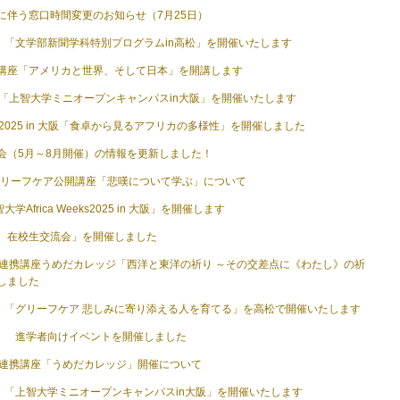
に伴う窓口時間変更のお知らせ（7月25日）
土）「文学部新聞学科特別プログラムin高松」を開催いたします
講座「アメリカと世界、そして日本」を開講します
）「上智大学ミニオープンキャンパスin大阪」を開催いたします
eeks 2025 in 大阪「食卓から見るアフリカの多様性」を開催しました
会（5月～8月開催）の情報を更新しました！
期グリーフケア公開講座「悲嘆について学ぶ」について
学Africa Weeks2025 in 大阪」を開催します
、在校生交流会」を開催しました
）連携講座うめだカレッジ「西洋と東洋の祈り ～その交差点に《わたし》の祈
しました
日）「グリーフケア 悲しみに寄り添える人を育てる」を高松で開催いたします
日） 進学者向けイベントを開催しました
）連携講座「うめだカレッジ」開催について
日）「上智大学ミニオープンキャンパスin大阪」を開催いたします