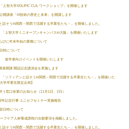
「上智大学SOLIFIC CLIL ワークショップ」を開催します
）公開講座「AI技術の歴史と未来」を開講します
と話そうin関西－関西で活躍する卒業生たち－」を開催しました。
日）「上智大学ミニオープンキャンパスin大阪」を開催いたします
らびに年末年始の業務について
室日時について
日） 進学者向けイベントを開催いたします
講座開講 開設記念講演会を実施します
金）「ソフィアンと話そうin関西－関西で活躍する卒業生たち－」を開催いた
智大学卒業生限定企画】
伴う窓口休業のお知らせ（11月1日、2日）
0周年記念行事 ユニセフセミナー実施報告
開室日時について
グリーフケア人材養成課程の出願要項を掲載しました。
と話そうin関西－関西で活躍する卒業生たち－」を開催しました。