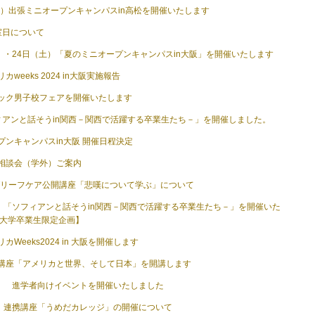
（日）出張ミニオープンキャンパスin高松を開催いたします
室日について
金）・24日（土）「夏のミニオープンキャンパスin大阪」を開催いたします
weeks 2024 in大阪実施報告
ック男子校フェアを開催いたします
ィアンと話そうin関西－関西で活躍する卒業生たち－」を開催しました。
プンキャンパスin大阪 開催日程決定
相談会（学外）ご案内
期グリーフケア公開講座「悲嘆について学ぶ」について
金）「ソフィアンと話そうin関西－関西で活躍する卒業生たち－」を開催いた
智大学卒業生限定企画】
Weeks2024 in 大阪を開催します
講座「アメリカと世界、そして日本」を開講します
日） 進学者向けイベントを開催いたしました
日）連携講座「うめだカレッジ」の開催について